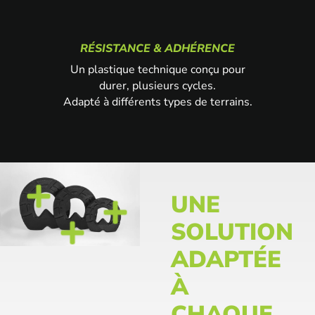
RÉSISTANCE & ADHÉRENCE
Un plastique technique conçu pour
durer, plusieurs cycles.
Adapté à différents types de terrains.
Sur-mesure
Fabrication
La semelle est conçu
3D
d’après des mesures de
UNE
longueur et largeur pour
épouser la morphologie du
SOLUTION
sabot.
ADAPTÉE
Solutions de poses
À
collées
CHAQUE