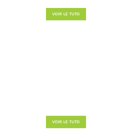
VOIR LE TUTO
Collage Fer
Plastique avec
Manchettes
Un tutoriel dédié pour vous
accompagner dans la pose collée de
vos semelles sur mesure
VOIR LE TUTO